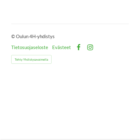
©
Oulun 4H-yhdistys
Tietosuojaseloste
Evästeet
Facebook
Instagram
Tehty Yhdistysavaimella