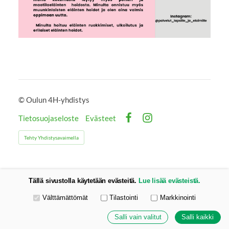
©
Oulun 4H-yhdistys
Tietosuojaseloste
Evästeet
Facebook
Instagram
Tehty Yhdistysavaimella
Tällä sivustolla käytetään evästeitä.
Lue lisää evästeistä.
Valitse käytettävät evästeet
Välttämättömät
Tilastointi
Markkinointi
Salli vain valitut
Salli kaikki