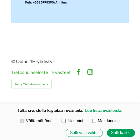
©
Oulun 4H-yhdistys
Tietosuojaseloste
Evästeet
Facebook
Instagram
Tehty Yhdistysavaimella
Tällä sivustolla käytetään evästeitä.
Lue lisää evästeistä.
Valitse käytettävät evästeet
Välttämättömät
Tilastointi
Markkinointi
Salli vain valitut
Salli kaikki