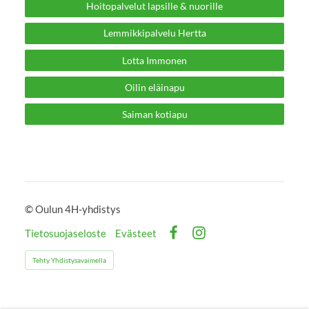
Hoitopalvelut lapsille & nuorille
Lemmikkipalvelu Hertta
Lotta Immonen
Oilin eläinapu
Saiman kotiapu
©
Oulun 4H-yhdistys
Tietosuojaseloste
Evästeet
Facebook
Instagram
Tehty Yhdistysavaimella