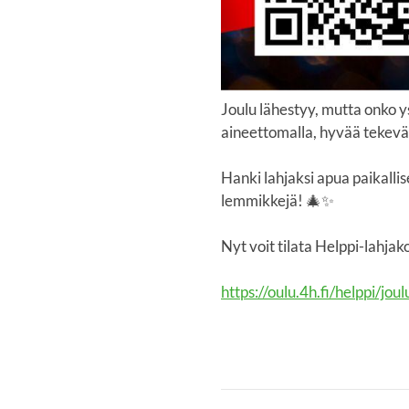
Joulu lähestyy, mutta onko ys
aineettomalla, hyvää tekeväl
Hanki lahjaksi apua paikalli
lemmikkejä! 🎄✨
Nyt voit tilata Helppi-lahja
https://oulu.4h.fi/helppi/joul