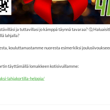
tävilläsi ja tuttavillasi jo kämppä täynnä tavaraa? 🤔 Haluaisi
lä lahjalla?
sesta, kouluttamastamme nuoresta esimerkiksi joulusiivoukseen
kortin täyttämällä lomakkeen kotisivuillamme:
uksi-lahjakortilla-helppia/