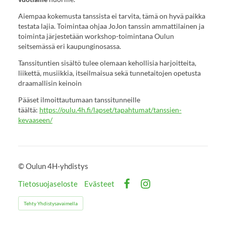
Aiempaa kokemusta tanssista ei tarvita, tämä on hyvä paikka
testata lajia. Toimintaa ohjaa JoJon tanssin ammattilainen ja
toiminta järjestetään workshop-toimintana Oulun
seitsemässä eri kaupunginosassa.
Tanssituntien sisältö tulee olemaan kehollisia harjoitteita,
liikettä, musiikkia, itseilmaisua sekä tunnetaitojen opetusta
draamallisin keinoin
Pääset ilmoittautumaan tanssitunneille
täältä:
https://oulu.4h.fi/lapset/tapahtumat/tanssien-
kevaaseen/
©
Oulun 4H-yhdistys
Tietosuojaseloste
Evästeet
Facebook
Instagram
Tehty Yhdistysavaimella