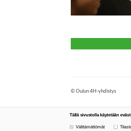
©
Oulun 4H-yhdistys
Tällä sivustolla käytetään eväst
Valitse käytettävät evästeet
Välttämättömät
Tilast