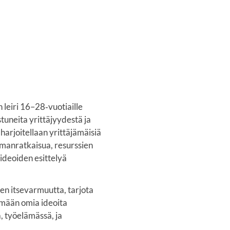
 leiri 16–28‑vuotiaille
stuneita yrittäjyydestä ja
 harjoitellaan yrittäjämäisiä
elmanratkaisua, resurssien
 ideoiden esittelyä
jien itsevarmuutta, tarjota
emään omia ideoita
, työelämässä, ja