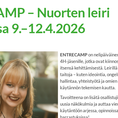
P – Nuorten leiri
sa 9.–12.4.2026
ENTRECAMP
on nelipäiväinen
4H‑jäsenille, jotka ovat kiinno
itsensä kehittämisestä. Leirillä
taitoja – kuten ideointia, ong
hallintaa, yhteistyötä ja omien
käytännön tekemisen kautta.
Tavoitteena on lisätä osallistu
uusia näkökulmia ja auttaa vi
käytäntöön arjessa, opinnoissa
harrastuksissa!