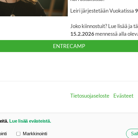
Leiri järjestetään Vuokatissa
9
Joko kiinnostuit? Lue lisää ja
15.2.2026
mennessä alla oleva
ENTRECAMP
Tietosuojaseloste
Evästeet
eitä.
Lue lisää evästeistä.
ointi
Markkinointi
Sall