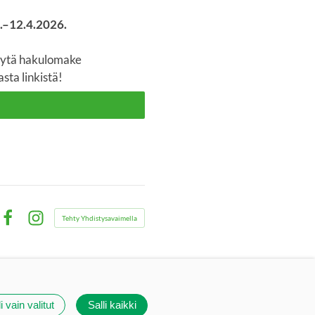
.–12.4.2026.
 täytä hakulomake
sta linkistä!
Tehty Yhdistysavaimella
Facebook
Instagram
i vain valitut
Salli kaikki