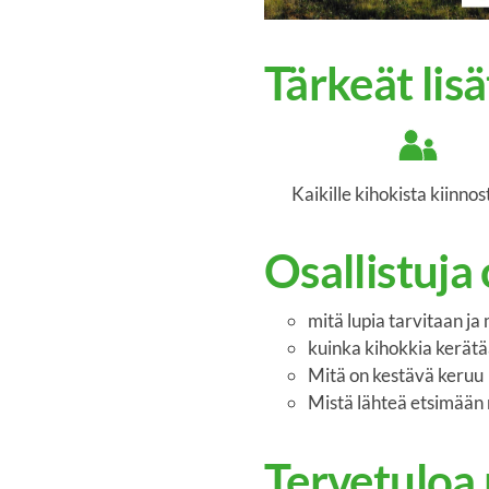
Tärkeät lis
Kaikille kihokista kiinnos
Osallistuja 
mitä lupia tarvitaan ja
kuinka kihokkia kerät
Mitä on kestävä keruu
Mistä lähteä etsimään
Tervetuloa