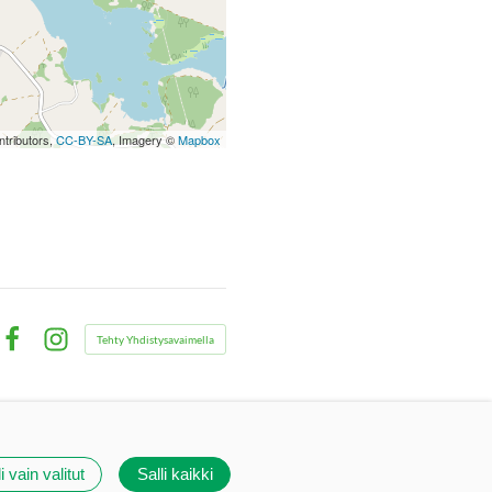
tributors,
CC-BY-SA
, Imagery ©
Mapbox
Tehty Yhdistysavaimella
Facebook
Instagram
i vain valitut
Salli kaikki