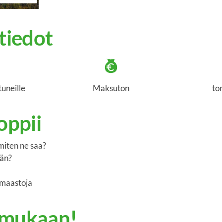
ätiedot
tuneille
Maksuton
to
oppii
 miten ne saa?
ään?
 maastoja
 mukaan!