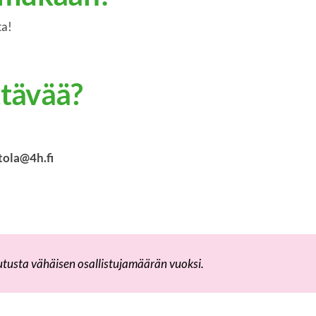
ta!
tävää?
tola@4h.fi
utusta vähäisen osallistujamäärän vuoksi.