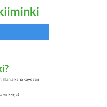
kiiminki
i?
n. Illan aikana käydään
iä vinkkejä!