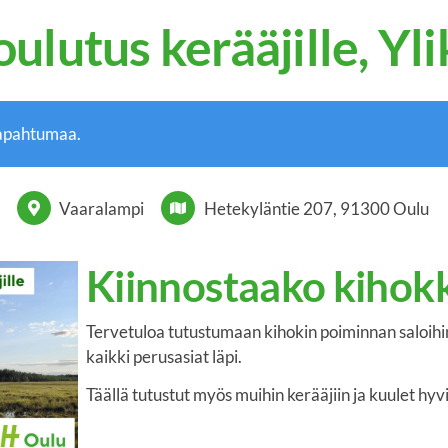
ulutus kerääjille, Yli
tapahtumaa.
Vaaralampi
Hetekyläntie 207, 91300 Oulu
Kiinnostaako kihokk
Tervetuloa tutustumaan kihokin poiminnan saloihi
kaikki perusasiat läpi.
Täällä tutustut myös muihin kerääjiin ja kuulet hyv