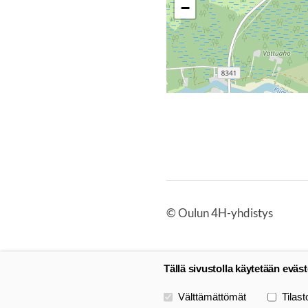
−
©
Oulun 4H-yhdistys
Tällä sivustolla käytetään eväst
Valitse käytettävät evästeet
Välttämättömät
Tilast