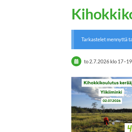
Kihokkiko
Tarkastelet mennyttä 
to 2.7.2026
klo 17
–
19