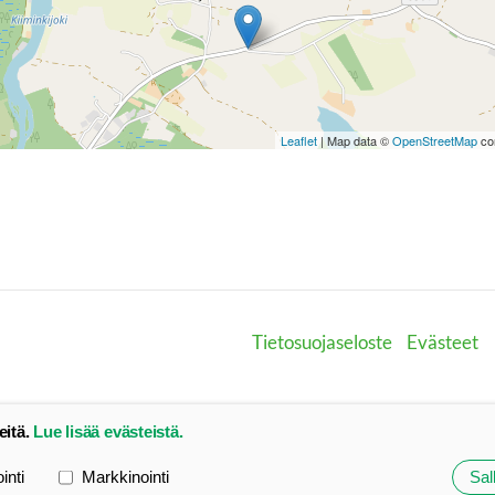
Leaflet
| Map data ©
OpenStreetMap
con
Tietosuojaseloste
Evästeet
eitä.
Lue lisää evästeistä.
ointi
Markkinointi
Sall